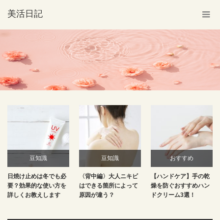
美活日記
豆知識
豆知識
おすすめ
日焼け止めは冬でも必
〈背中編〉大人ニキビ
【ハンドケア】手の乾
要？効果的な使い方を
はできる箇所によって
燥を防ぐおすすめハン
詳しくお教えします
原因が違う？
ドクリーム3選！